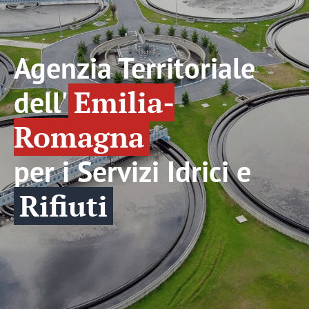
Agenzia Territoriale
Emilia-
dell'
Romagna
per i Servizi Idrici e
Rifiuti