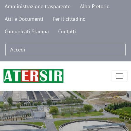
Navigazione secondaria
Salta al contenuto principale
Amministrazione trasparente
Albo Pretorio
Atti e Documenti
Per il cittadino
Comunicati Stampa
Contatti
Menu profilo utente
Accedi