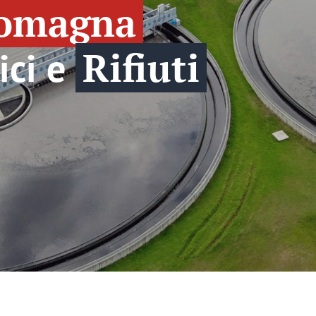
Romagna
rici e
Rifiuti