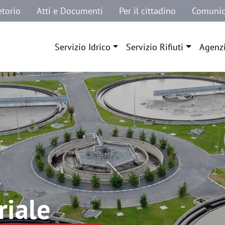
etorio
Atti e Documenti
Per il cittadino
Comunic
Navigazione principale
Servizio Idrico
Servizio Rifiuti
Agenz
riale