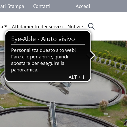
Menu profilo 
ati Stampa
Contatti
Accedi
ia
Affidamento dei servizi
Notizie