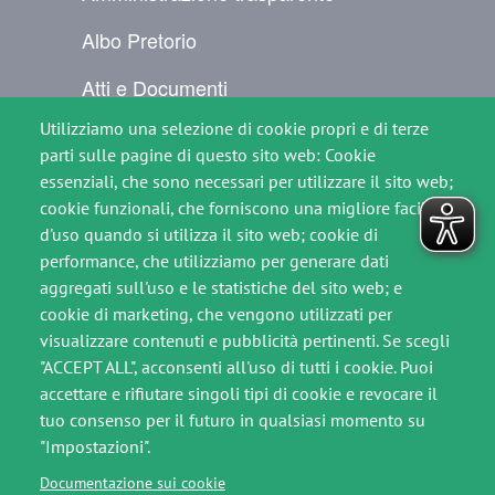
Albo Pretorio
Atti e Documenti
Utilizziamo una selezione di cookie propri e di terze
Per il cittadino
parti sulle pagine di questo sito web: Cookie
Comunicati Stampa
essenziali, che sono necessari per utilizzare il sito web;
cookie funzionali, che forniscono una migliore facilità
Contatti
d'uso quando si utilizza il sito web; cookie di
performance, che utilizziamo per generare dati
SEGUICI SU
aggregati sull'uso e le statistiche del sito web; e
Immagine
Immagine
cookie di marketing, che vengono utilizzati per
visualizzare contenuti e pubblicità pertinenti. Se scegli
"ACCEPT ALL", acconsenti all'uso di tutti i cookie. Puoi
accettare e rifiutare singoli tipi di cookie e revocare il
Footer slim
tuo consenso per il futuro in qualsiasi momento su
"Impostazioni".
Crediti
Documentazione sui cookie