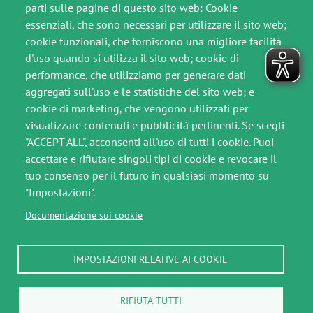
parti sulle pagine di questo sito web: Cookie
essenziali, che sono necessari per utilizzare il sito web;
Comunicati Stampa
cookie funzionali, che forniscono una migliore facilità
Contatti
d'uso quando si utilizza il sito web; cookie di
performance, che utilizziamo per generare dati
SEGUICI SU
aggregati sull'uso e le statistiche del sito web; e
Immagine
Immagine
cookie di marketing, che vengono utilizzati per
visualizzare contenuti e pubblicità pertinenti. Se scegli
"ACCEPT ALL", acconsenti all'uso di tutti i cookie. Puoi
accettare e rifiutare singoli tipi di cookie e revocare il
Footer slim
tuo consenso per il futuro in qualsiasi momento su
"Impostazioni".
Crediti
Documentazione sui cookie
Note legali
IMPOSTAZIONI RELATIVE AI COOKIE
Privacy Policy
Cookie Policy
RIFIUTA TUTTI