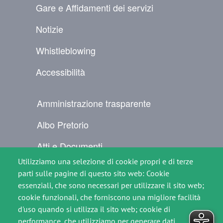
Gare e Affidamenti dei servizi
Notizie
Whistleblowing
Accessibilità
NAVIGAZIONE SECONDARIA
Amministrazione trasparente
Albo Pretorio
Atti e Documenti
Utilizziamo una selezione di cookie propri e di terze
Per il cittadino
parti sulle pagine di questo sito web: Cookie
essenziali, che sono necessari per utilizzare il sito web;
Comunicati Stampa
cookie funzionali, che forniscono una migliore facilità
Contatti
d'uso quando si utilizza il sito web; cookie di
performance, che utilizziamo per generare dati