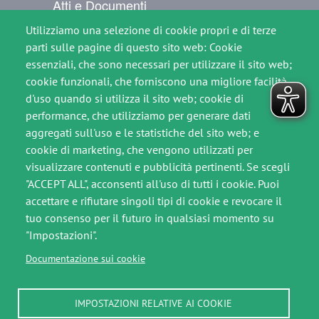
Atti e Documenti
Utilizziamo una selezione di cookie propri e di terze
Per il cittadino
parti sulle pagine di questo sito web: Cookie
Comunicati Stampa
essenziali, che sono necessari per utilizzare il sito web;
cookie funzionali, che forniscono una migliore facilità
Contatti
d'uso quando si utilizza il sito web; cookie di
performance, che utilizziamo per generare dati
SEGUICI SU
aggregati sull'uso e le statistiche del sito web; e
Immagine
Immagine
cookie di marketing, che vengono utilizzati per
visualizzare contenuti e pubblicità pertinenti. Se scegli
"ACCEPT ALL", acconsenti all'uso di tutti i cookie. Puoi
accettare e rifiutare singoli tipi di cookie e revocare il
Footer slim
tuo consenso per il futuro in qualsiasi momento su
"Impostazioni".
Crediti
Documentazione sui cookie
Note legali
IMPOSTAZIONI RELATIVE AI COOKIE
Privacy Policy