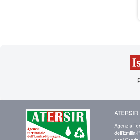
I
P
ATERSIR
Immagine
Agenzia Terr
dell’Emili
per i Servizi 