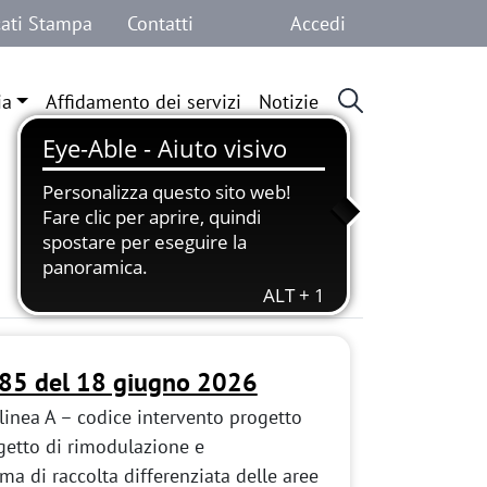
Menu profilo 
ati Stampa
Contatti
Accedi
ia
Affidamento dei servizi
Notizie
185 del 18 giugno 2026
inea A – codice intervento progetto
tto di rimodulazione e
a di raccolta differenziata delle aree