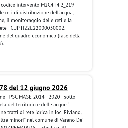
 codice intervento M2C4-I4.2_219 -
e reti di distribuzione dell'acqua,
e, il monitoraggio delle reti e la
di rete - CUP H22E22000030002.
ne del quadro economico (fase della
).
178 del 12 giugno 2026
one - PSC MASE 2014 - 2020 - sotto
ela del territorio e delle acque."
 tratti di rete idrica in loc. Riviano,
altre minori" nel comune di Varano De'
 2014PRMA0075 - scheda n. 41 -