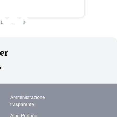
11
…
Pagina successiva
er
o!
NAVIGAZIONE SECONDARIA
Amministrazione
trasparente
Albo Pretorio