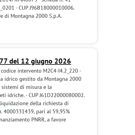
2_0201 - CUP J96B18000010006.
re di Montagna 2000 S.p.A.
177 del 12 giugno 2026
 codice intervento M2C4-I4.2_220 -
ma idrico gestito da Montagna 2000
 sistemi di misura e la
 reti idriche. - CUP J61D22000080002.
quidazione della richiesta di
n. 4000331439, pari al 59,95%
inanziamento PNRR, a favore