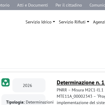
etorio
Atti e Documenti
Per il cittadino
Comunic
Navigazione principale
Servizio Idrico
Servizio Rifiuti
Agenz
Determinazione n. 
2026
PNRR – Misura M2C1-I1.1 l
MTE11A_00002343 – "Proge
Tipologia:
Determinazioni
implementazione del sistem