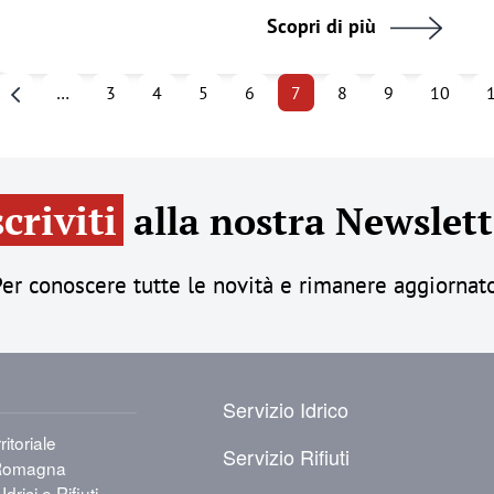
Scopri di più
Paginazione
…
3
4
5
6
7
8
9
10
Pagina precedente
scriviti
alla nostra Newslett
er conoscere tutte le novità e rimanere aggiornat
PIÈ DI PAGINA
Servizio Idrico
itoriale
Servizio Rifiuti
a-Romagna
Idrici e Rifiuti