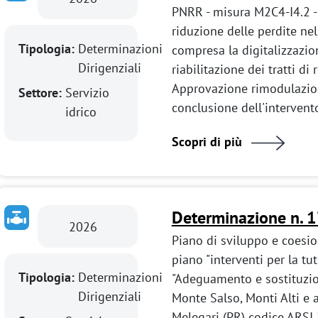
PNRR - misura M2C4-I4.2 -
riduzione delle perdite nell
Tipologia:
Determinazioni
compresa la digitalizzazion
Dirigenziali
riabilitazione dei tratti 
Approvazione rimodulazio
Settore:
Servizio
conclusione dell'intervento
idrico
Scopri di più
Determinazione n. 
2026
Piano di sviluppo e coesi
piano "interventi per la tut
Tipologia:
Determinazioni
"Adeguamento e sostituzione
Dirigenziali
Monte Salso, Monti Alti e 
Melegari (PR) codice ARSI