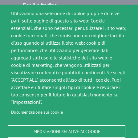
Per il cittadino
Utilizziamo una selezione di cookie propri e di terze
Comunicati Stampa
parti sulle pagine di questo sito web: Cookie
essenziali, che sono necessari per utilizzare il sito web;
Contatti
cookie funzionali, che forniscono una migliore facilità
SEGUICI SU
d'uso quando si utilizza il sito web; cookie di
performance, che utilizziamo per generare dati
Immagine
Immagine
aggregati sull'uso e le statistiche del sito web; e
cookie di marketing, che vengono utilizzati per
visualizzare contenuti e pubblicità pertinenti. Se scegli
"ACCEPT ALL", acconsenti all'uso di tutti i cookie. Puoi
Footer slim
accettare e rifiutare singoli tipi di cookie e revocare il
Crediti
tuo consenso per il futuro in qualsiasi momento su
"Impostazioni".
Note legali
Documentazione sui cookie
Privacy Policy
IMPOSTAZIONI RELATIVE AI COOKIE
Cookie Policy