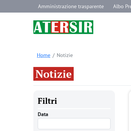
Navigazione secondaria
Salta al contenuto principale
Amministrazione trasparente
Albo Pr
Home
Notizie
Notizie
Filtri
Data