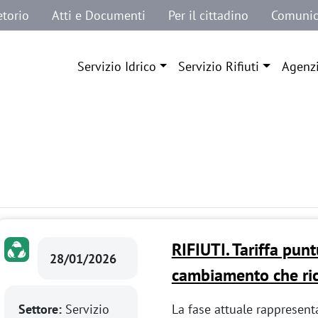
etorio
Atti e Documenti
Per il cittadino
Comunic
Navigazione principale
Servizio Idrico
Servizio Rifiuti
Agenz
RIFIUTI. Tariffa pun
28/01/2026
cambiamento che ric
Settore:
Servizio
La fase attuale rappresen