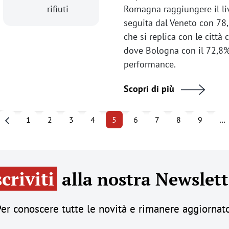
rifiuti
Romagna raggiungere il liv
seguita dal Veneto con 78
che si replica con le città
dove Bologna con il 72,8% 
performance.
Scopri di più
Paginazione
1
2
3
4
5
6
7
8
9
…
Pagina precedente
scriviti
alla nostra Newslett
er conoscere tutte le novità e rimanere aggiornat